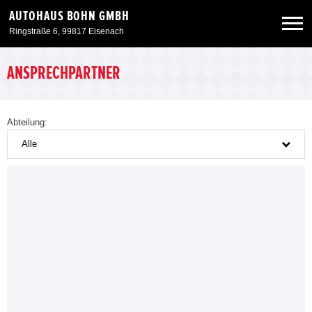
AUTOHAUS BOHN GMBH
Ringstraße 6, 99817 Eisenach
Neuwagen
ANSPRECHPARTNER
Gebrauchtwagen
Abteilung:
Alle
Angebote
Service & Zubehör
Unser Autohaus