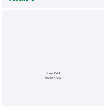
S.BOHN@MAIL-BOHN.DE
Kein Bild
vorhanden