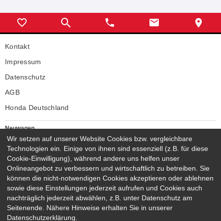
Kontakt
Impressum
Datenschutz
AGB
Honda Deutschland
Neuwagen
Honda Neuwagen
Wir setzen auf unserer Website Cookies bzw. vergleichbare
Technologien ein. Einige von ihnen sind essenziell (z.B. für diese
Gebrauchtwagen
Cookie-Einwilligung), während andere uns helfen unser
Honda Gebrauchtwagen
Onlineangebot zu verbessern und wirtschaftlich zu betreiben. Sie
Honda Vorführwagen
können die nicht-notwendigen Cookies akzeptieren oder ablehnen
Gesamtbestand
sowie diese Einstellungen jederzeit aufrufen und Cookies auch
nachträglich jederzeit abwählen, z.B. unter Datenschutz am
NEUWAGENMODELLE
Seitenende. Nähere Hinweise erhalten Sie in unserer
HONDA JAZZ E:HEV
HONDA CIVIC E:HEV
Datenschutzerklärung.