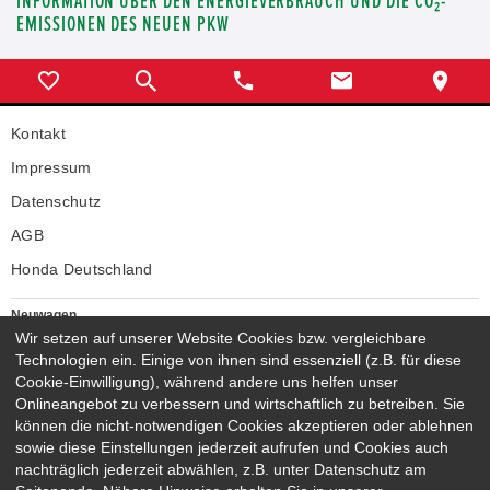
INFORMATION ÜBER DEN ENERGIEVERBRAUCH UND DIE CO₂-
EMISSIONEN DES NEUEN PKW
Kontakt
Impressum
Datenschutz
AGB
Honda Deutschland
Neuwagen
Honda Neuwagen
Wir setzen auf unserer Website Cookies bzw. vergleichbare
Technologien ein. Einige von ihnen sind essenziell (z.B. für diese
Gebrauchtwagen
Cookie-Einwilligung), während andere uns helfen unser
Honda Gebrauchtwagen
Onlineangebot zu verbessern und wirtschaftlich zu betreiben. Sie
Honda Vorführwagen
können die nicht-notwendigen Cookies akzeptieren oder ablehnen
Gesamtbestand
sowie diese Einstellungen jederzeit aufrufen und Cookies auch
nachträglich jederzeit abwählen, z.B. unter Datenschutz am
NEUWAGENMODELLE