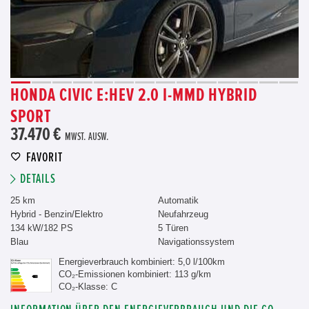
HONDA CIVIC E:HEV 2.0 I-MMD HYBRID
SPORT
37.470 €
MWST. AUSW.
FAVORIT
DETAILS
25 km
Automatik
Hybrid - Benzin/Elektro
Neufahrzeug
134 kW/182 PS
5 Türen
Blau
Navigationssystem
Energieverbrauch kombiniert: 5,0 l/100km
CO₂-Emissionen kombiniert: 113 g/km
CO₂-Klasse: C