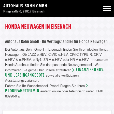
AUTOHAUS BOHN GMBH
Ringstraße 6, 99817 Eisenach
Neuwagen
HONDA NEUWAGEN IN EISENACH
Gebrauchtwagen
Autohaus Bohn GmbH - Ihr Vertragshändler für Honda Neuwagen
Bei Autohaus Bohn GmbH in Eisenach finden Sie Ihren idealen Honda
Neuwagen. Ob JAZZ e:HEV, CIVIC e:HEV, CIVIC TYPE R, CR-V
Angebote
e:HEV & e:PHEV, e:Ny1, ZR-V e:HEV oder HR-V e:HEV - in unserem
Honda Autohaus finden Sie das passende Neuwagenmodell. Wir
FINANZIERUNGS-
informieren Sie gerne über unsere attraktiven
Service & Zubehör
UND LEASINGANGEBOTE
sowie alle verfügbaren
Ausstattungsvarianten.
Unser Autohaus
Fahren Sie Ihr Wunschmodell Probe! Fragen Sie Ihren
PROBEFAHRTTERMIN
einfach online oder telefonisch unter 03691
88990-0 an.