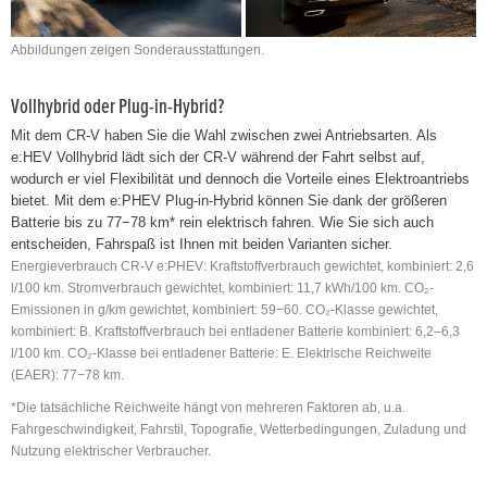
Abbildungen zeigen Sonderausstattungen.
Vollhybrid oder Plug-in-Hybrid?
Mit dem CR-V haben Sie die Wahl zwischen zwei Antriebsarten. Als
e:HEV Vollhybrid lädt sich der CR-V während der Fahrt selbst auf,
wodurch er viel Flexibilität und dennoch die Vorteile eines Elektroantriebs
bietet. Mit dem e:PHEV Plug-in-Hybrid können Sie dank der größeren
Batterie bis zu 77−78 km* rein elektrisch fahren. Wie Sie sich auch
entscheiden, Fahrspaß ist Ihnen mit beiden Varianten sicher.
Energieverbrauch CR-V e:PHEV: Kraftstoffverbrauch gewichtet, kombiniert: 2,6
l/100 km. Stromverbrauch gewichtet, kombiniert: 11,7 kWh/100 km. CO₂-
Emissionen in g/km gewichtet, kombiniert: 59−60. CO₂-Klasse gewichtet,
kombiniert: B. Kraftstoffverbrauch bei entladener Batterie kombiniert: 6,2–6,3
l/100 km. CO₂-Klasse bei entladener Batterie: E. Elektrische Reichweite
(EAER): 77−78 km.
*Die tatsächliche Reichweite hängt von mehreren Faktoren ab, u.a.
Fahrgeschwindigkeit, Fahrstil, Topografie, Wetterbedingungen, Zuladung und
Nutzung elektrischer Verbraucher.