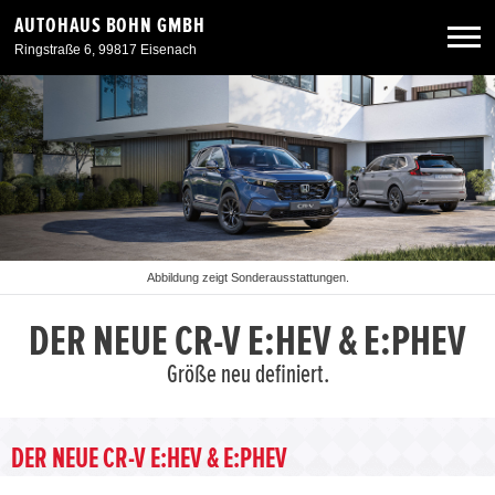
AUTOHAUS BOHN GMBH
Ringstraße 6, 99817 Eisenach
Neuwagen
Gebrauchtwagen
Angebote
Abbildung zeigt Sonderausstattungen.
Service & Zubehör
DER NEUE CR-V E:HEV & E:PHEV
Größe neu definiert.
Unser Autohaus
DER NEUE CR-V E:HEV & E:PHEV