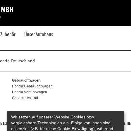
GMBH
h
& Zubehör
Unser Autohaus
onda Deutschland
Gebrauchtwagen
Honda Gebrauchtwagen
Honda Vorführwagen
Gesamtbestand
Wir setzen auf unserer Website Cookies bzw.
vergleichbare Technologien ein. Einige von ihnen sind
E E:HEV
HONDA HR-V E:HEV
HONDA ZR-V E:HEV
HONDA CR-V E:HE
essenziell (z.B. für diese Cookie-Einwilligung), während