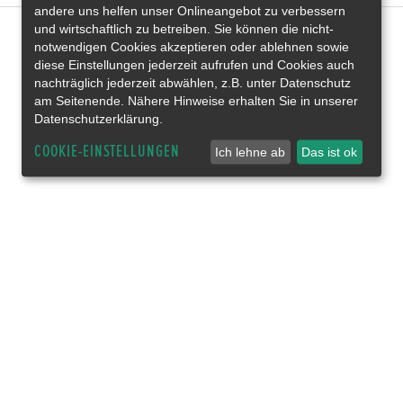
andere uns helfen unser Onlineangebot zu verbessern
und wirtschaftlich zu betreiben. Sie können die nicht-
notwendigen Cookies akzeptieren oder ablehnen sowie
diese Einstellungen jederzeit aufrufen und Cookies auch
nachträglich jederzeit abwählen, z.B. unter Datenschutz
am Seitenende. Nähere Hinweise erhalten Sie in unserer
Datenschutzerklärung.
COOKIE-EINSTELLUNGEN
Ich lehne ab
Das ist ok