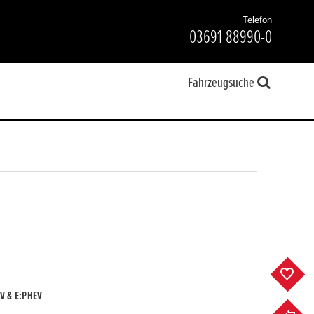
Telefon
03691 88990-0
Fahrzeugsuche
F
V & E:PHEV