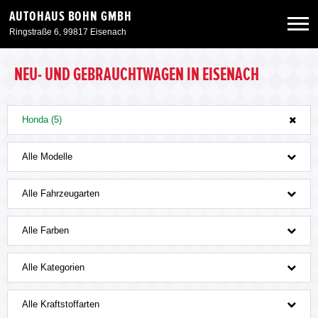
AUTOHAUS BOHN GMBH
Ringstraße 6, 99817 Eisenach
Neuwagen
NEU- UND GEBRAUCHTWAGEN IN EISENACH
Gebrauchtwagen
Honda (5)
Angebote
Alle Modelle
Alle Fahrzeugarten
Service & Zubehör
Alle Farben
Unser Autohaus
Alle Kategorien
Alle Kraftstoffarten