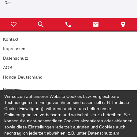
Rot
Kontakt
Impressum
Datenschutz
AGB
Honda Deutschland
Neuwagen
Wir setzen auf unserer Website Cookies bzw. vergleichbare
Honda Neuwagen
Technologien ein. Einige von ihnen sind essenziell (z.B. für diese
Gebrauchtwagen
Cookie-Einwilligung), während andere uns helfen unser
Honda Gebrauchtwagen
Onlineangebot zu verbessern und wirtschaftlich zu betreiben. Sie
Honda Vorführwagen
können die nicht-notwendigen Cookies akzeptieren oder ablehnen
Gesamtbestand
sowie diese Einstellungen jederzeit aufrufen und Cookies auch
nachträglich jederzeit abwählen, z.B. unter Datenschutz am
NEUWAGENMODELLE