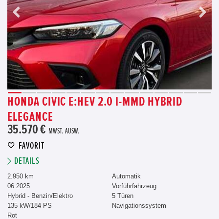
HONDA CIVIC E:HEV 2.0 I-MMD HYBRID
ELEGANCE
35.570 €
MWST. AUSW.
FAVORIT
DETAILS
2.950 km
Automatik
06.2025
Vorführfahrzeug
Hybrid - Benzin/Elektro
5 Türen
135 kW/184 PS
Navigationssystem
Rot