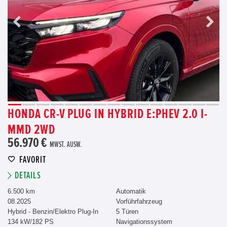
HONDA CR-V PLUG IN HYBRID E:PHEV 2.0 I-
MMD 2WD
56.970 €
MWST. AUSW.
FAVORIT
DETAILS
6.500 km
Automatik
08.2025
Vorführfahrzeug
Hybrid - Benzin/Elektro Plug-In
5 Türen
134 kW/182 PS
Navigationssystem