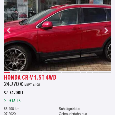
HONDA CR-V 1.5T 4WD
24.770 €
MWST. AUSW.
FAVORIT
DETAILS
83.490 km
Schaltgetriebe
07.2020
Gebrauchtfahrzeug